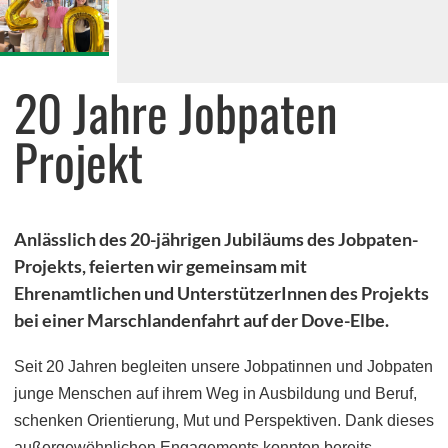
Umweltbildungsprojekte
Stipendiatenprogramm
20 Jahre Jobpaten
Draußenschule
Projekt
greenKIDS Neuengamme
NaturEntdecker
Recycling-Lab
Anlässlich des 20-jährigen Jubiläums des Jobpaten-
Projekts, feierten wir gemeinsam mit
Lernwerkstatt der Wildtiere
Ehrenamtlichen und UnterstützerInnen des Projekts
Lernort Gut Wulfsdorf
bei einer Marschlandenfahrt auf der Dove-Elbe.
Energie- und Klimapioniere mit myClimate
Seit 20 Jahren begleiten unsere Jobpatinnen und Jobpaten
junge Menschen auf ihrem Weg in Ausbildung und Beruf,
schenken Orientierung, Mut und Perspektiven. Dank dieses
außergewöhnlichen Engagements konnten bereits