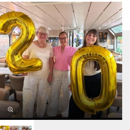
MITsprache
Salon5 in Bergedorf
Jobpaten
HipHop Academy
KinderHelden
grenzenlos digital e.V.
Stadtteilmütter
Fußball trifft Kultur
Schulgeschwister Hansa Gymnasium
Weitere