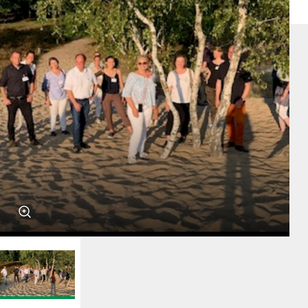
Umweltbildungsprojekte
Stipendiatenprogramm
Draußenschule
greenKIDS Neuengamme
NaturEntdecker
Recycling-Lab
Lernwerkstatt der Wildtiere
Lernort Gut Wulfsdorf
Energie- und Klimapioniere mit myClimate