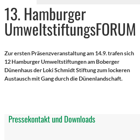
13. Hamburger
UmweltstiftungsFORUM
Bei Fragen rufen Sie uns gerne unter 040/72 00 00 72 an.
Zur ersten Präsenzveranstaltung am 14.9. trafen sich
12 Hamburger Umweltstiftungen am Boberger
Dünenhaus der Loki Schmidt Stiftung zum lockeren
Austausch mit Gang durch die Dünenlandschaft.
Pressekontakt und Downloads