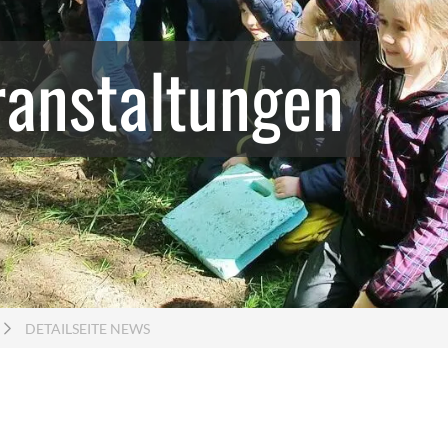
Stadtteilmütter
Lern
ranstaltungen
Fußball trifft Kultur
Ener
Schulgeschwister Hansa Gymnasium
Weitere
Bei Fragen
DETAILSEITE NEWS