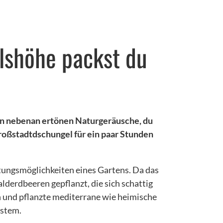
lshöhe packst du
hen nebenan ertönen Naturgeräusche, du
Großstadtdschungel für ein paar Stunden
tungsmöglichkeiten eines Gartens. Da das
derdbeeren gepflanzt, die sich schattig
n und pflanzte mediterrane wie heimische
ystem.