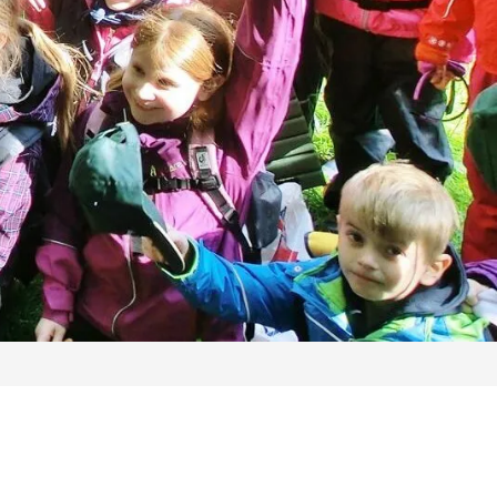
ort Gut Wulfsdorf
gie- und Klimapioniere mit myClimate
 rufen Sie uns gerne unter 040/72 00 00 72 an.