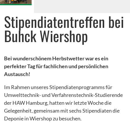
Stipendiatentreffen bei
Bei Fragen rufen Sie uns gerne unter 040/72 00 00 72 an.
Buhck Wiershop
Bei wunderschönem Herbstwetter war es ein
perfekter Tag für fachlichen und persönlichen
Austausch!
Im Rahmen unseres Stipendiatenprogramms für
Umwelttechnik- und Verfahrenstechnik-Studierende
der HAW Hamburg, hatten wir letzte Woche die
Gelegenheit, gemeinsam mit sechs Stipendiaten die
Deponie in Wiershop zu besuchen.