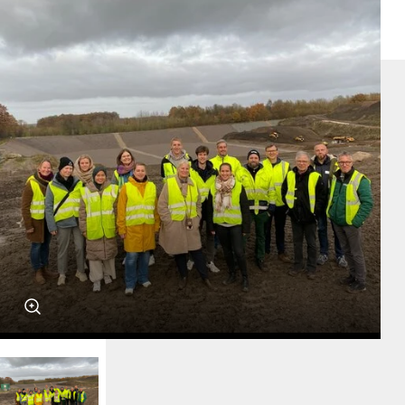
Umweltbildungsprojekte
Stipendiatenprogramm
Draußenschule
greenKIDS Neuengamme
NaturEntdecker
Recycling-Lab
Lernwerkstatt der Wildtiere
Lernort Gut Wulfsdorf
Energie- und Klimapioniere mit myClimate