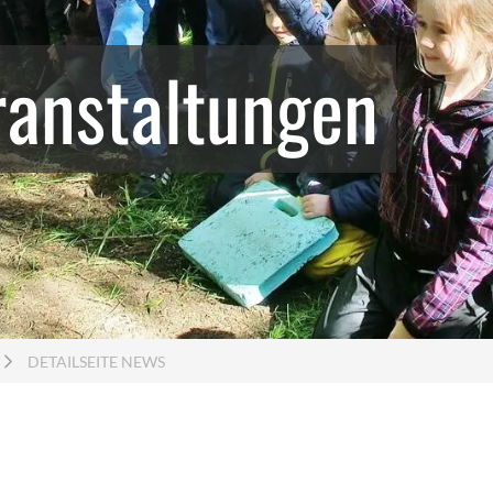
Stadtteilmütter
Lern
ranstaltungen
Fußball trifft Kultur
Ener
Schulgeschwister Hansa Gymnasium
Weitere
Bei Fragen
DETAILSEITE NEWS