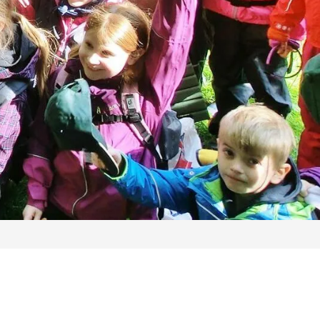
ort Gut Wulfsdorf
gie- und Klimapioniere mit myClimate
 rufen Sie uns gerne unter 040/72 00 00 72 an.