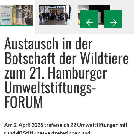
Umweltbildungsprojekte
Stipendiatenprogramm
Austausch in der
Draußenschule
greenKIDS Neuengamme
Botschaft der Wildtiere
NaturEntdecker
zum 21. Hamburger
Recycling-Lab
Umweltstiftungs-
Lernwerkstatt der Wildtiere
Lernort Gut Wulfsdorf
FORUM
Energie- und Klimapioniere mit myClimate
Am 2. April 2025 trafen sich 22 Umwelttiftungen mit
rund 40 Stiftungsvertreterinnen und