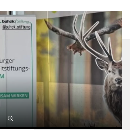
MITsprache
Salon5 in Bergedorf
Jobpaten
HipHop Academy
KinderHelden
grenzenlos digital e.V.
Stadtteilmütter
Fußball trifft Kultur
Schulgeschwister Hansa Gymnasium
Weitere