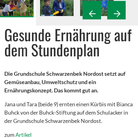
Umweltbildungsprojekte
Stipendiatenprogramm
Gesunde Ernährung auf
Draußenschule
dem Stundenplan
greenKIDS Neuengamme
NaturEntdecker
Recycling-Lab
Die Grundschule Schwarzenbek Nordost setzt auf
Gemüseanbau, Umweltschutz und ein
Lernwerkstatt der Wildtiere
Ernährungskonzept. Das kommt gut an.
Lernort Gut Wulfsdorf
Jana und Tara (beide 9) ernten einen Kürbis mit Bianca
Energie- und Klimapioniere mit myClimate
Buhck von der Buhck-Stiftung auf dem Schulacker in
der Grundschule Schwarzenbek Nordost.
zum
Artikel