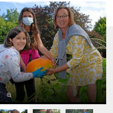
MITsprache
Salon5 in Bergedorf
Jobpaten
HipHop Academy
KinderHelden
grenzenlos digital e.V.
Stadtteilmütter
Fußball trifft Kultur
Schulgeschwister Hansa Gymnasium
Weitere