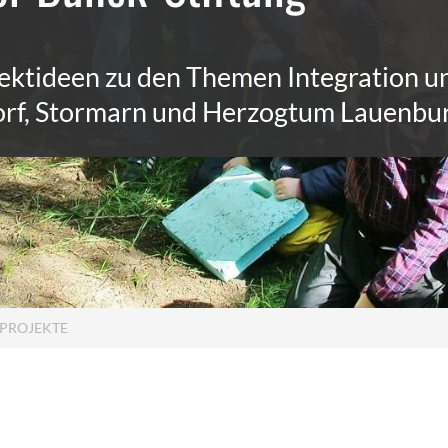
Stadtteilmütter
Lern
ojektideen zu den Themen Integration 
Fußball trifft Kultur
Ener
rf, Stormarn und Herzogtum Lauenbu
Schulgeschwister Hansa Gymnasium
Weitere
Bei Fragen
 PROJEKTE