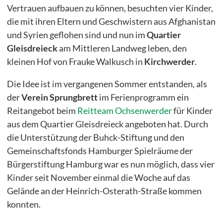
Vertrauen aufbauen zu können, besuchten vier Kinder,
die mit ihren Eltern und Geschwistern aus Afghanistan
und Syrien geflohen sind und nun im
Quartier
Bei Fragen rufen Sie uns gerne unter 040/72 00 00 72 an.
Gleisdreieck
am Mittleren Landweg leben, den
kleinen Hof von Frauke Walkusch in
Kirchwerder
.
Die Idee ist im vergangenen Sommer entstanden, als
der
Verein Sprungbrett
im Ferienprogramm ein
Reitangebot beim
Reitteam Ochsenwerder
für Kinder
aus dem Quartier Gleisdreieck angeboten hat. Durch
die Unterstützung der Buhck-Stiftung und den
Gemeinschaftsfonds Hamburger Spielräume der
Bürgerstiftung Hamburg war es nun möglich, dass vier
Kinder seit November einmal die Woche auf das
Gelände an der Heinrich-Osterath-Straße kommen
konnten.