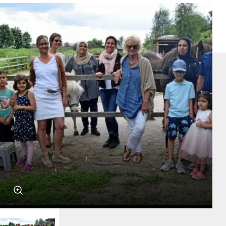
MITsprache
Salon5 in Bergedorf
Jobpaten
HipHop Academy
KinderHelden
grenzenlos digital e.V.
Stadtteilmütter
Fußball trifft Kultur
Schulgeschwister Hansa Gymnasium
Weitere