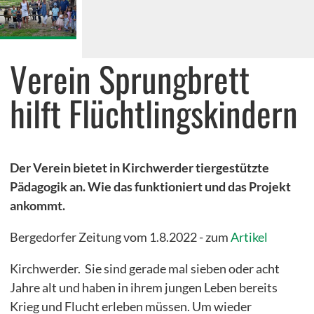
Umweltbildungsprojekte
Stipendiatenprogramm
Verein Sprungbrett
Draußenschule
hilft Flüchtlingskindern
greenKIDS Neuengamme
NaturEntdecker
Recycling-Lab
Der Verein bietet in Kirchwerder tiergestützte
Pädagogik an. Wie das funktioniert und das Projekt
Lernwerkstatt der Wildtiere
ankommt.
Lernort Gut Wulfsdorf
Bergedorfer Zeitung vom 1.8.2022 - zum
Artikel
Energie- und Klimapioniere mit myClimate
Kirchwerder. Sie sind gerade mal sieben oder acht
Jahre alt und haben in ihrem jungen Leben bereits
Krieg und Flucht erleben müssen. Um wieder