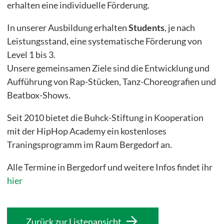
Umweltbildungsprojekte
erhalten eine individuelle Förderung.
In unserer Ausbildung erhalten
Students
, je nach
Stipendiatenprogramm
Leistungsstand, eine systematische Förderung von
Level 1 bis 3.
Draußenschule
Unsere gemeinsamen Ziele sind die Entwicklung und
greenKIDS Neuengamme
Aufführung von Rap-Stücken, Tanz-Choreografien und
Beatbox-Shows.
NaturEntdecker
Seit 2010 bietet die Buhck-Stiftung in Kooperation
Recycling-Lab
mit der HipHop Academy ein kostenloses
Lernwerkstatt der Wildtiere
Traningsprogramm im Raum Bergedorf an.
Lernort Gut Wulfsdorf
Alle Termine in Bergedorf und weitere Infos findet ihr
Energie- und Klimapioniere mit myClimate
hier
Zurück zur Listenansicht