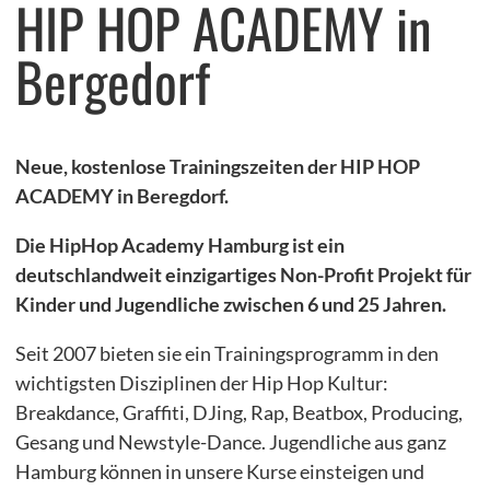
HIP HOP ACADEMY in
MITsprache
Bergedorf
Salon5 in Bergedorf
Jobpaten
Neue, kostenlose Trainingszeiten der HIP HOP
HipHop Academy
ACADEMY in Beregdorf.
KinderHelden
Die HipHop Academy Hamburg ist ein
grenzenlos digital e.V.
deutschlandweit einzigartiges Non-Profit Projekt für
Kinder und Jugendliche zwischen 6 und 25 Jahren.
Stadtteilmütter
Fußball trifft Kultur
Seit 2007 bieten sie ein Trainingsprogramm in den
wichtigsten Disziplinen der Hip Hop Kultur:
Schulgeschwister Hansa Gymnasium
Breakdance, Graffiti, DJing, Rap, Beatbox, Producing,
Weitere
Gesang und Newstyle-Dance. Jugendliche aus ganz
Hamburg können in unsere Kurse einsteigen und