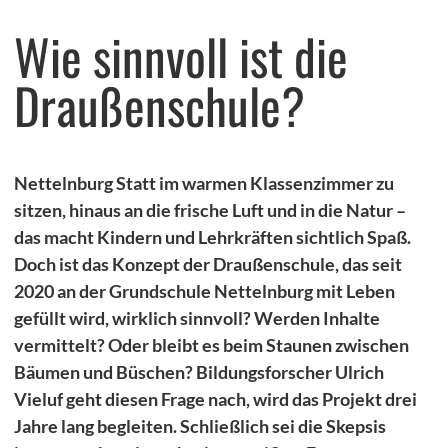
Wie sinnvoll ist die
MITsprache
Draußenschule?
Salon5 in Bergedorf
Jobpaten
HipHop Academy
Nettelnburg Statt im warmen Klassenzimmer zu
KinderHelden
sitzen, hinaus an die frische Luft und in die Natur –
das macht Kindern und Lehrkräften sichtlich Spaß.
grenzenlos digital e.V.
Doch ist das Konzept der Draußenschule, das seit
Stadtteilmütter
2020 an der Grundschule Nettelnburg mit Leben
gefüllt wird, wirklich sinnvoll? Werden Inhalte
Fußball trifft Kultur
vermittelt? Oder bleibt es beim Staunen zwischen
Schulgeschwister Hansa Gymnasium
Bäumen und Büschen? Bildungsforscher Ulrich
Weitere
Vieluf geht diesen Frage nach, wird das Projekt drei
Jahre lang begleiten. Schließlich sei die Skepsis