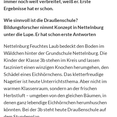
Umweltbildungsprojekte
immer noch weit verbreitet, weiß er. Erste
Ergebnisse hat er schon.
Wie sinnvoll ist die Draußenschule?
Stipendiatenprogramm
Bildungsforscher nimmt Konzept in Nettelnburg
Draußenschule
unter die Lupe. Er hat schon erste Antworten
greenKIDS Neuengamme
Nettelnburg Feuchtes Laub bedeckt den Boden im
NaturEntdecker
Wäldchen hinter der Grundschule Nettelnburg. Die
Kinder der Klasse 3b stehen im Kreis und lassen
Recycling-Lab
fasziniert einen winzigen Knochen herumgehen, den
Lernwerkstatt der Wildtiere
Schädel eines Eichhörnchens. Das kletterfreudige
Nagetier ist heute Unterrichtsthema. Aber nicht im
Lernort Gut Wulfsdorf
warmen Klassenraum, sondern an der frischen
Energie- und Klimapioniere mit myClimate
Herbstluft – umgeben von den gleichen Bäumen, in
denen ganz lebendige Eichhörnchen herumhuschen
könnten. Bei der 3b steht heute Draußenschule auf
dem Stundenplan.