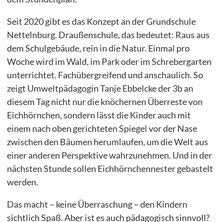
Seit 2020 gibt es das Konzept an der Grundschule
Nettelnburg. Draußenschule, das bedeutet: Raus aus
Bei Fragen rufen Sie uns gerne unter 040/72 00 00 72 an.
dem Schulgebäude, rein in die Natur. Einmal pro
Woche wird im Wald, im Park oder im Schrebergarten
unterrichtet. Fachübergreifend und anschaulich. So
zeigt Umweltpädagogin Tanje Ebbelcke der 3b an
diesem Tag nicht nur die knöchernen Überreste von
Eichhörnchen, sondern lässt die Kinder auch mit
einem nach oben gerichteten Spiegel vor der Nase
zwischen den Bäumen herumlaufen, um die Welt aus
einer anderen Perspektive wahrzunehmen. Und in der
nächsten Stunde sollen Eichhörnchennester gebastelt
werden.
Das macht – keine Überraschung – den Kindern
sichtlich Spaß. Aber ist es auch pädagogisch sinnvoll?